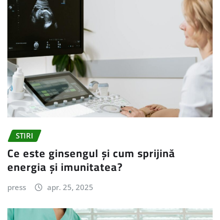
STIRI
Ce este ginsengul și cum sprijină
energia și imunitatea?
press
apr. 25, 2025