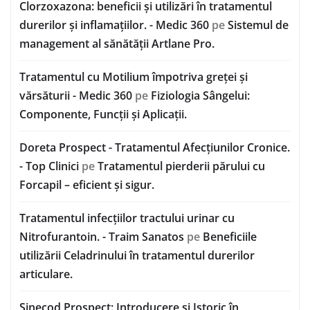
Clorzoxazona: beneficii și utilizări în tratamentul
durerilor și inflamațiilor. - Medic 360
pe
Sistemul de
management al sănătății Artlane Pro.
Tratamentul cu Motilium împotriva greței și
vărsăturii - Medic 360
pe
Fiziologia Sângelui:
Componente, Funcții și Aplicații.
Doreta Prospect - Tratamentul Afecțiunilor Cronice.
- Top Clinici
pe
Tratamentul pierderii părului cu
Forcapil – eficient și sigur.
Tratamentul infecțiilor tractului urinar cu
Nitrofurantoin. - Traim Sanatos
pe
Beneficiile
utilizării Celadrinului în tratamentul durerilor
articulare.
Sinecod Prospect: Introducere și Istoric în