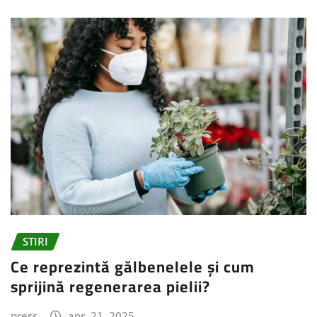
STIRI
Ce reprezintă gălbenelele și cum
sprijină regenerarea pielii?
press
apr. 21, 2025