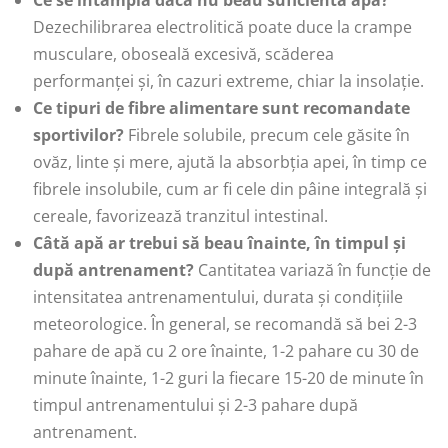
Ce se întâmplă dacă nu beau suficientă apă?
Dezechilibrarea electrolitică poate duce la crampe
musculare, oboseală excesivă, scăderea
performanței și, în cazuri extreme, chiar la insolație.
Ce tipuri de fibre alimentare sunt recomandate
sportivilor?
Fibrele solubile, precum cele găsite în
ovăz, linte și mere, ajută la absorbția apei, în timp ce
fibrele insolubile, cum ar fi cele din pâine integrală și
cereale, favorizează tranzitul intestinal.
Câtă apă ar trebui să beau înainte, în timpul și
după antrenament?
Cantitatea variază în funcție de
intensitatea antrenamentului, durata și condițiile
meteorologice. În general, se recomandă să bei 2-3
pahare de apă cu 2 ore înainte, 1-2 pahare cu 30 de
minute înainte, 1-2 guri la fiecare 15-20 de minute în
timpul antrenamentului și 2-3 pahare după
antrenament.