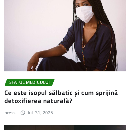
SFATUL MEDICULUI
Ce este isopul sălbatic și cum sprijină
detoxifierea naturală?
press
iul. 31, 2025