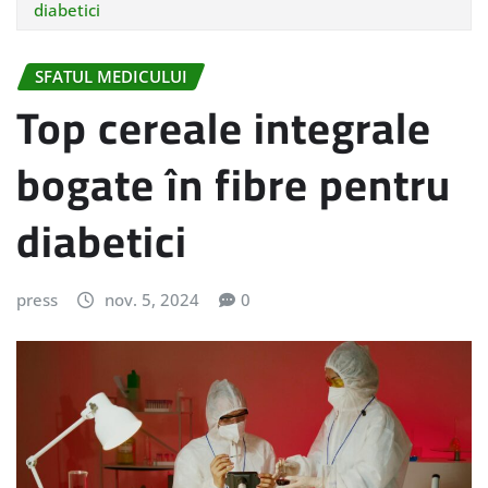
diabetici
SFATUL MEDICULUI
Top cereale integrale
bogate în fibre pentru
diabetici
press
nov. 5, 2024
0