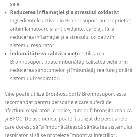
sale.
Reducerea inflamației și a stresului oxidativ
:
Ingredientele active din Bronhosuport au proprietăți
antiinflamatoare și antioxidante, care ajută la
reducerea inflamației și a stresului oxidativ în
sistemul respirator.
Îmbunătățirea calității vieții
: Utilizarea
Bronhosuport poate îmbunătăți calitatea vieții prin
reducerea simptomelor și îmbunătățirea funcționării
sistemului respirator.
Cine poate utiliza Bronhosuport? Bronhosuport este
recomandat pentru persoanele care suferă de
afecțiuni respiratorii cronice, cum ar fi bronșita cronică
și BPOC. De asemenea, poate fi utilizat de persoanele
care doresc să își îmbunătățească sănătatea sistemului
respirator și să se protejeze împotriva infecțiilor.