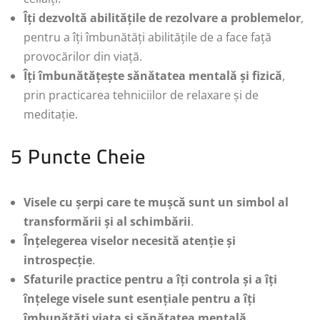
Îți dezvoltă abilitățile de rezolvare a problemelor
,
pentru a îți îmbunătăți abilitățile de a face față
provocărilor din viață.
Îți îmbunătățește sănătatea mentală și fizică
,
prin practicarea tehniciilor de relaxare și de
meditație.
5 Puncte Cheie
Visele cu șerpi care te mușcă sunt un simbol al
transformării și al schimbării
.
Înțelegerea viselor necesită atenție și
introspecție
.
Sfaturile practice pentru a îți controla și a îți
înțelege visele sunt esențiale pentru a îți
îmbunătăți viața și sănătatea mentală
.