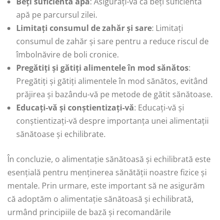
Beți suficientă apă
: Asigurați-vă că beți suficientă
apă pe parcursul zilei.
Limitați consumul de zahăr și sare
: Limitați
consumul de zahăr și sare pentru a reduce riscul de
îmbolnăvire de boli cronice.
Pregătiți și gătiți alimentele în mod sănătos
:
Pregătiți și gătiți alimentele în mod sănătos, evitând
prăjirea și bazându-vă pe metode de gătit sănătoase.
Educați-vă și conștientizați-vă
: Educați-vă și
conștientizați-vă despre importanța unei alimentații
sănătoase și echilibrate.
În concluzie, o alimentație sănătoasă și echilibrată este
esențială pentru menținerea sănătății noastre fizice și
mentale. Prin urmare, este important să ne asigurăm
că adoptăm o alimentație sănătoasă și echilibrată,
urmând principiile de bază și recomandările