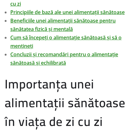
cu zi
Principiile de bază ale unei alimentații sănătoase
Beneficiile unei alimentații sănătoase pentru
sănătatea fizică și mentală
Cum să începeți o alimentație sănătoasă și să o
mențineți
Concluzii și recomandări pentru o alimentație
sănătoasă și echilibrată
Importanța unei
alimentații sănătoase
în viața de zi cu zi