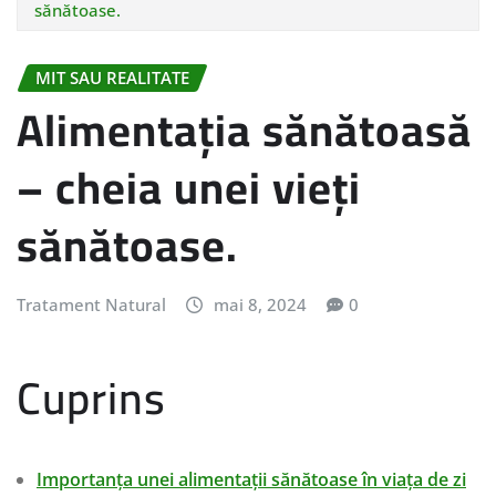
sănătoase.
MIT SAU REALITATE
Alimentația sănătoasă
– cheia unei vieți
sănătoase.
Tratament Natural
mai 8, 2024
0
Cuprins
Importanța unei alimentații sănătoase în viața de zi