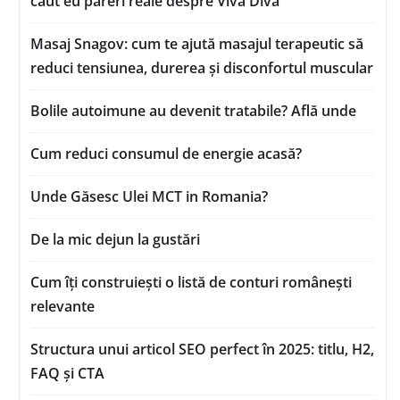
caut eu păreri reale despre Viva Diva
Masaj Snagov: cum te ajută masajul terapeutic să
reduci tensiunea, durerea și disconfortul muscular
Bolile autoimune au devenit tratabile? Află unde
Cum reduci consumul de energie acasă?
Unde Găsesc Ulei MCT in Romania?
De la mic dejun la gustări
Cum îți construiești o listă de conturi românești
relevante
Structura unui articol SEO perfect în 2025: titlu, H2,
FAQ și CTA