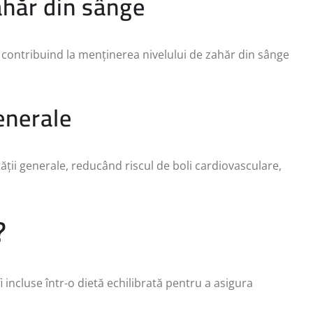
ahăr din sânge
, contribuind la menținerea nivelului de zahăr din sânge
enerale
ății generale, reducând riscul de boli cardiovasculare,
?
i incluse într-o dietă echilibrată pentru a asigura