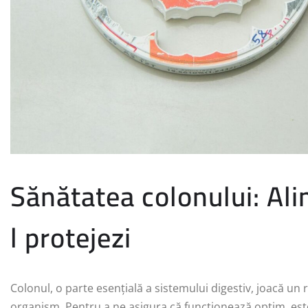
Sănătatea colonului: Ali
l protejezi
Colonul, o parte esențială a sistemului digestiv, joacă un r
organism. Pentru a ne asigura că funcționează optim, est