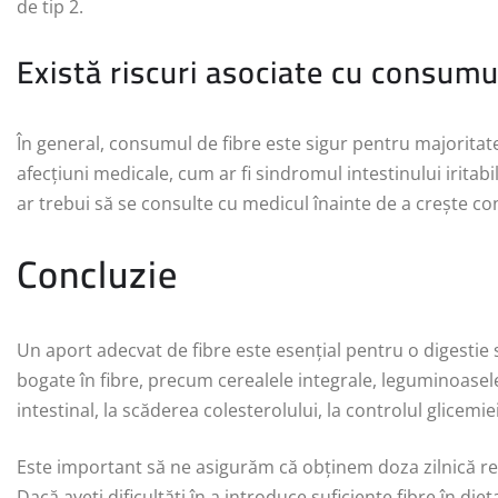
de tip 2.
Există riscuri asociate cu consumu
În general, consumul de fibre este sigur pentru majorita
afecțiuni medicale, cum ar fi sindromul intestinului iritabi
ar trebui să se consulte cu medicul înainte de a crește co
Concluzie
Un aport adecvat de fibre este esențial pentru o digestie
bogate în fibre, precum cerealele integrale, leguminoasele,
intestinal, la scăderea colesterolului, la controlul glicemie
Este important să ne asigurăm că obținem doza zilnică rec
Dacă aveți dificultăți în a introduce suficiente fibre în di