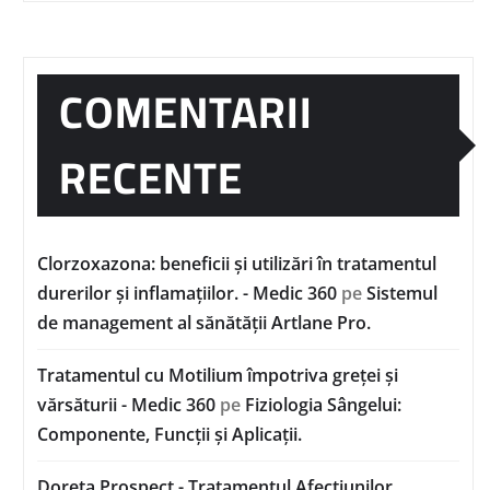
COMENTARII
RECENTE
Clorzoxazona: beneficii și utilizări în tratamentul
durerilor și inflamațiilor. - Medic 360
pe
Sistemul
de management al sănătății Artlane Pro.
Tratamentul cu Motilium împotriva greței și
vărsăturii - Medic 360
pe
Fiziologia Sângelui:
Componente, Funcții și Aplicații.
Doreta Prospect - Tratamentul Afecțiunilor