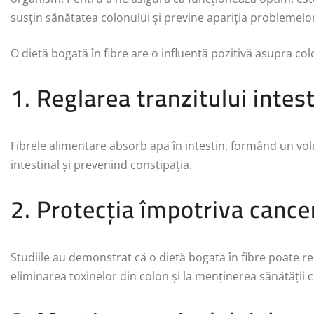
susțin sănătatea colonului și previne apariția problemelor
O dietă bogată în fibre are o influență pozitivă asupra col
1. Reglarea tranzitului intest
Fibrele alimentare absorb apa în intestin, formând un volu
intestinal și prevenind constipația.
2. Protecția împotriva cancer
Studiile au demonstrat că o dietă bogată în fibre poate red
eliminarea toxinelor din colon și la menținerea sănătății ce