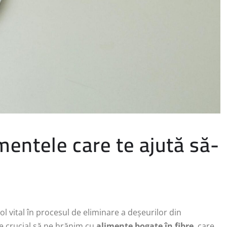
mentele care te ajută să-
ol vital în procesul de eliminare a deșeurilor din
e crucial să ne hrănim cu
alimente bogate în fibre
, care