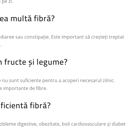
pe zi.
ea multă fibră?
iaree sau constipație. Este important să creșteți treptat
.
n fructe și legume?
e nu sunt suficiente pentru a acoperi necesarul zilnic.
se importante de fibre.
icientă fibră?
obleme digestive, obezitate, boli cardiovasculare și diabet