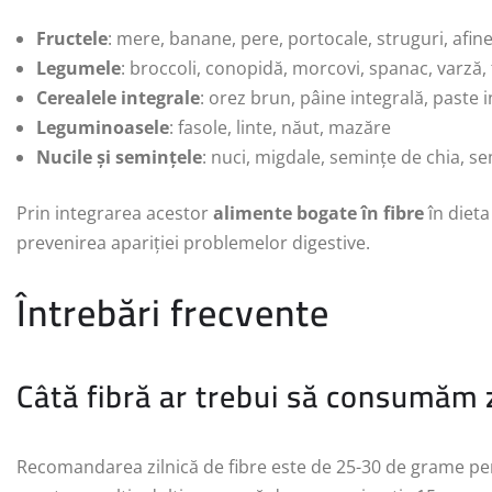
Fructele
: mere, banane, pere, portocale, struguri, afin
Legumele
: broccoli, conopidă, morcovi, spanac, varză, 
Cerealele integrale
: orez brun, pâine integrală, paste i
Leguminoasele
: fasole, linte, năut, mazăre
Nucile și semințele
: nuci, migdale, semințe de chia, s
Prin integrarea acestor
alimente bogate în fibre
în dieta
prevenirea apariției problemelor digestive.
Întrebări frecvente
Câtă fibră ar trebui să consumăm z
Recomandarea zilnică de fibre este de 25-30 de grame pen