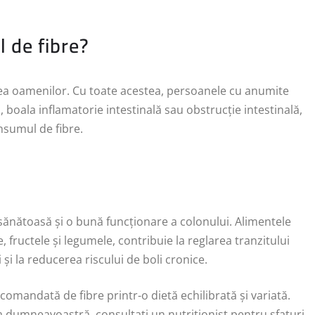
l de fibre?
tea oamenilor. Cu toate acestea, persoanele cu anumite
l, boala inflamatorie intestinală sau obstrucție intestinală,
nsumul de fibre.
 sănătoasă și o bună funcționare a colonului. Alimentele
 fructele și legumele, contribuie la reglarea tranzitului
i și la reducerea riscului de boli cronice.
omandată de fibre printr-o dietă echilibrată și variată.
eta dumneavoastră, consultați un nutriționist pentru sfaturi