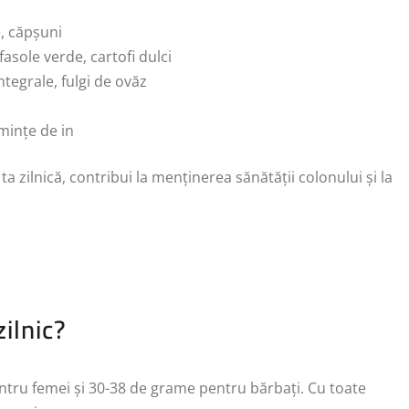
e, căpșuni
fasole verde, cartofi dulci
ntegrale, fulgi de ovăz
emințe de in
 ta zilnică, contribui la menținerea sănătății colonului și la
ilnic?
tru femei și 30-38 de grame pentru bărbați. Cu toate