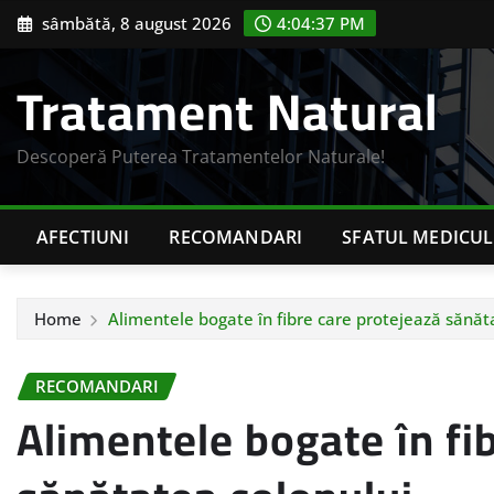
Skip
sâmbătă, 8 august 2026
4:04:38 PM
to
content
Tratament Natural
Descoperă Puterea Tratamentelor Naturale!
AFECTIUNI
RECOMANDARI
SFATUL MEDICUL
Home
Alimentele bogate în fibre care protejează sănăt
RECOMANDARI
Alimentele bogate în fi