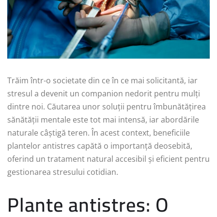
Trăim într-o societate din ce în ce mai solicitantă, iar
stresul a devenit un companion nedorit pentru mulți
dintre noi. Căutarea unor soluții pentru îmbunătățirea
sănătății mentale este tot mai intensă, iar abordările
naturale câștigă teren. În acest context, beneficiile
plantelor antistres capătă o importanță deosebită,
oferind un tratament natural accesibil și eficient pentru
gestionarea stresului cotidian.
Plante antistres: O