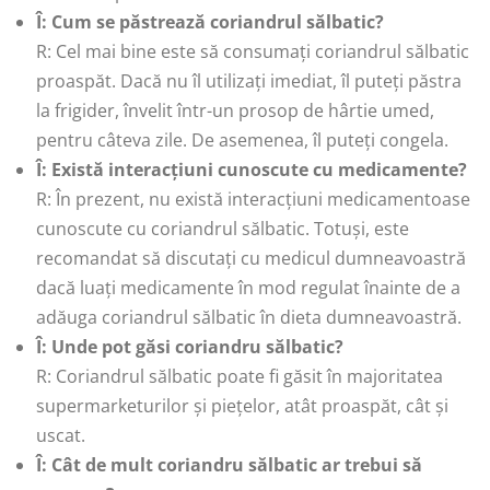
Î: Cum se păstrează coriandrul sălbatic?
R: Cel mai bine este să consumați coriandrul sălbatic
proaspăt. Dacă nu îl utilizați imediat, îl puteți păstra
la frigider, învelit într-un prosop de hârtie umed,
pentru câteva zile. De asemenea, îl puteți congela.
Î: Există interacțiuni cunoscute cu medicamente?
R: În prezent, nu există interacțiuni medicamentoase
cunoscute cu coriandrul sălbatic. Totuși, este
recomandat să discutați cu medicul dumneavoastră
dacă luați medicamente în mod regulat înainte de a
adăuga coriandrul sălbatic în dieta dumneavoastră.
Î: Unde pot găsi coriandru sălbatic?
R: Coriandrul sălbatic poate fi găsit în majoritatea
supermarketurilor și piețelor, atât proaspăt, cât și
uscat.
Î: Cât de mult coriandru sălbatic ar trebui să