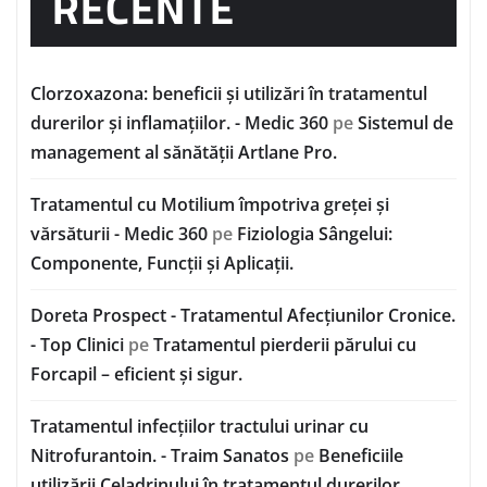
RECENTE
Clorzoxazona: beneficii și utilizări în tratamentul
durerilor și inflamațiilor. - Medic 360
pe
Sistemul de
management al sănătății Artlane Pro.
Tratamentul cu Motilium împotriva greței și
vărsăturii - Medic 360
pe
Fiziologia Sângelui:
Componente, Funcții și Aplicații.
Doreta Prospect - Tratamentul Afecțiunilor Cronice.
- Top Clinici
pe
Tratamentul pierderii părului cu
Forcapil – eficient și sigur.
Tratamentul infecțiilor tractului urinar cu
Nitrofurantoin. - Traim Sanatos
pe
Beneficiile
utilizării Celadrinului în tratamentul durerilor