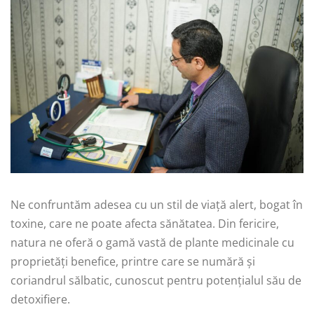
Ne confruntăm adesea cu un stil de viață alert, bogat în
toxine, care ne poate afecta sănătatea. Din fericire,
natura ne oferă o gamă vastă de plante medicinale cu
proprietăți benefice, printre care se numără și
coriandrul sălbatic, cunoscut pentru potențialul său de
detoxifiere.