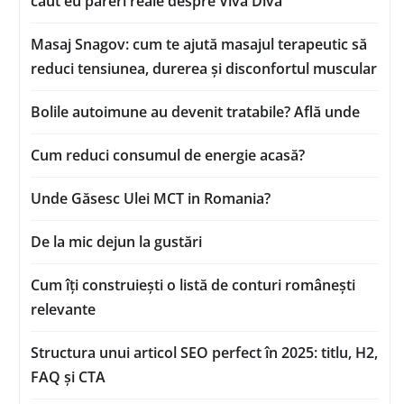
caut eu păreri reale despre Viva Diva
Masaj Snagov: cum te ajută masajul terapeutic să
reduci tensiunea, durerea și disconfortul muscular
Bolile autoimune au devenit tratabile? Află unde
Cum reduci consumul de energie acasă?
Unde Găsesc Ulei MCT in Romania?
De la mic dejun la gustări
Cum îți construiești o listă de conturi românești
relevante
Structura unui articol SEO perfect în 2025: titlu, H2,
FAQ și CTA