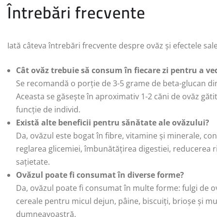
Întrebări frecvente
Iată câteva întrebări frecvente despre ovăz și efectele sal
Cât ovăz trebuie să consum în fiecare zi pentru a ve
Se recomandă o porție de 3-5 grame de beta-glucan din o
Aceasta se găsește în aproximativ 1-2 căni de ovăz găti
funcție de individ.
Există alte beneficii pentru sănătate ale ovăzului?
Da, ovăzul este bogat în fibre, vitamine și minerale, con
reglarea glicemiei, îmbunătățirea digestiei, reducerea r
sațietate.
Ovăzul poate fi consumat în diverse forme?
Da, ovăzul poate fi consumat în multe forme: fulgi de ovă
cereale pentru micul dejun, pâine, biscuiți, brioșe și mul
dumneavoastră.