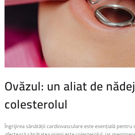
Ovăzul: un aliat de nădej
colesterolul
Îngrijirea sănătății cardiovasculare este esențială pentru 
afectează sănătatea inimii este colesterolul, iar menținerea