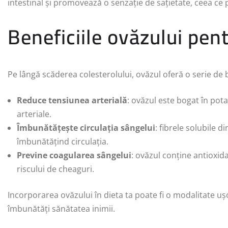
intestinal și promovează o senzație de sațietate, ceea ce po
Beneficiile ovăzului pen
Pe lângă scăderea colesterolului, ovăzul oferă o serie de b
Reduce tensiunea arterială
: ovăzul este bogat în pot
arteriale.
Îmbunătățește circulația sângelui
: fibrele solubile 
îmbunătățind circulația.
Previne coagularea sângelui
: ovăzul conține antioxida
riscului de cheaguri.
Incorporarea ovăzului în dieta ta poate fi o modalitate ușo
îmbunătăți sănătatea inimii.