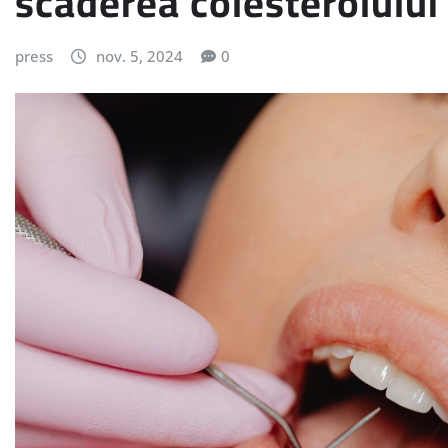
scăderea colesterolului
press
nov. 5, 2024
0