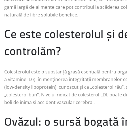
gamă largă de alimente care pot contribui la scăderea col
naturală de fibre solubile benefice.
Ce este colesterolul și d
controlăm?
Colesterolul este o substanță grasă esențială pentru or
a vitaminei D și în menținerea integrității membranelor cel
(low-density lipoprotein), cunoscut și ca „colesterol rău”,
„colesterol bun”. Nivelul ridicat de colesterol LDL poate d
boli de inimă și accident vascular cerebral.
Ovăzul: o sursă bogată în