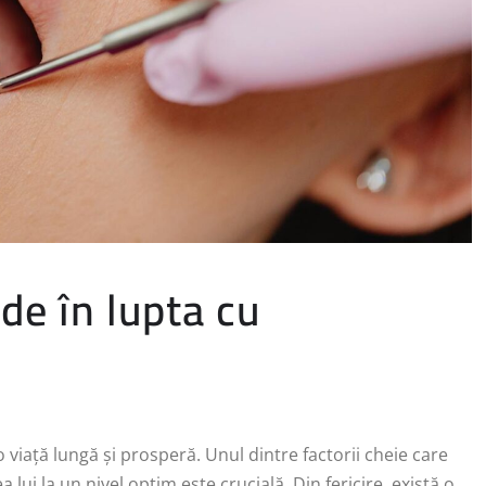
de în lupta cu
o viață lungă și prosperă. Unul dintre factorii cheie care
 lui la un nivel optim este crucială. Din fericire, există o