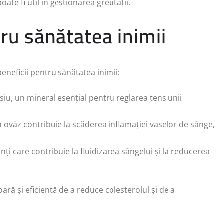
ate fi util în gestionarea greutății.
tru sănătatea inimii
eneficii pentru sănătatea inimii:
asiu, un mineral esențial pentru reglarea tensiunii
din ovăz contribuie la scăderea inflamației vaselor de sânge,
nți care contribuie la fluidizarea sângelui și la reducerea
ară și eficientă de a reduce colesterolul și de a