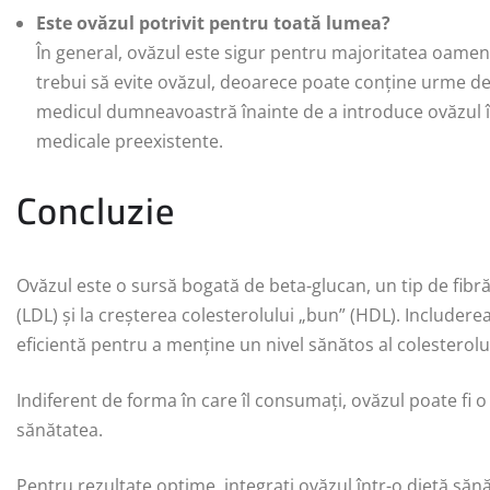
Este ovăzul potrivit pentru toată lumea?
În general, ovăzul este sigur pentru majoritatea oamenil
trebui să evite ovăzul, deoarece poate conține urme d
medicul dumneavoastră înainte de a introduce ovăzul î
medicale preexistente.
Concluzie
Ovăzul este o sursă bogată de beta-glucan, un tip de fibră
(LDL) și la creșterea colesterolului „bun” (HDL). Includer
eficientă pentru a menține un nivel sănătos al colesterolul
Indiferent de forma în care îl consumați, ovăzul poate fi o
sănătatea.
Pentru rezultate optime, integrați ovăzul într-o dietă sănăt