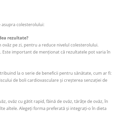
e asupra colesterolului:
dea rezultate?
văz pe zi, pentru a reduce nivelul colesterolului.
t. Este important de menționat că rezultatele pot varia în
tribuind la o serie de beneficii pentru sănătate, cum ar fi:
iscului de boli cardiovasculare și creșterea senzației de
z, ovăz cu gătit rapid, făină de ovăz, tărâțe de ovăz, în
te altele. Alegeți forma preferată și integrați-o în dieta