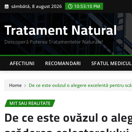
Skip
sâmbătă, 8 august 2026
10:53:11 PM
to
content
Tratament Natural
Descoperă Puterea Tratamentelor Naturale!
AFECTIUNI
RECOMANDARI
SFATUL MEDICUL
Home
De ce este ovăzul o alegere excelentă pentru scă
MIT SAU REALITATE
De ce este ovăzul o ale