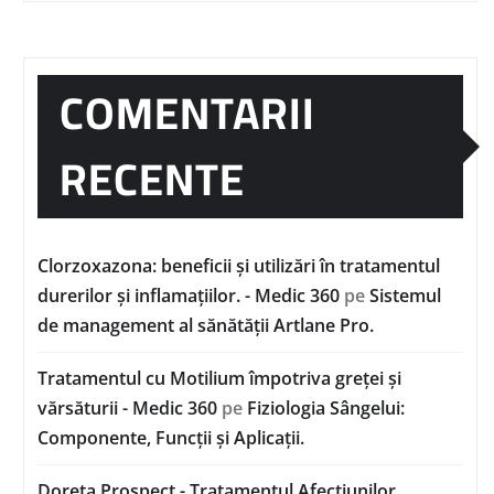
COMENTARII
RECENTE
Clorzoxazona: beneficii și utilizări în tratamentul
durerilor și inflamațiilor. - Medic 360
pe
Sistemul
de management al sănătății Artlane Pro.
Tratamentul cu Motilium împotriva greței și
vărsăturii - Medic 360
pe
Fiziologia Sângelui:
Componente, Funcții și Aplicații.
Doreta Prospect - Tratamentul Afecțiunilor