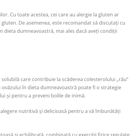
or. Cu toate acestea, cei care au alergie la gluten ar
e gluten. De asemenea, este recomandat să discutați cu
n dieta dumneavoastră, mai ales dacă aveți condiții
 solubilă care contribuie la scăderea colesterolului „rău”
ea ovăzului în dieta dumneavoastră poate fi o strategie
ui și pentru a preveni bolile de inimă.
 alegere nutritivă și delicioasă pentru a vă îmbunătăți
oasă și echilibrată, combinată cu exerciții fizice regulate.