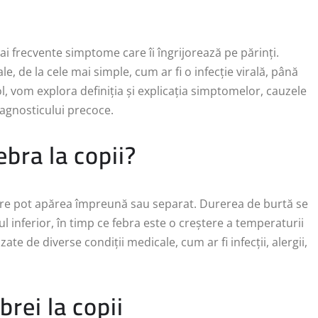
ai frecvente simptome care îi îngrijorează pe părinți.
, de la cele mai simple, cum ar fi o infecție virală, până
ol, vom explora definiția și explicația simptomelor, cauzele
iagnosticului precoce.
ebra la copii?
are pot apărea împreună sau separat. Durerea de burtă se
 inferior, în timp ce febra este o creștere a temperaturii
e de diverse condiții medicale, cum ar fi infecții, alergii,
brei la copii