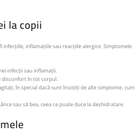
 la copii
i infecțiile, inflamațiile sau reacțiile alergice. Simptomele
i infecții sau inflamații.
i disconfort în tot corpul.
și agitați, în special dacă sunt însoțiți de alte simptome, cum
ănânce sau să bea, ceea ce poate duce la deshidratare.
omele