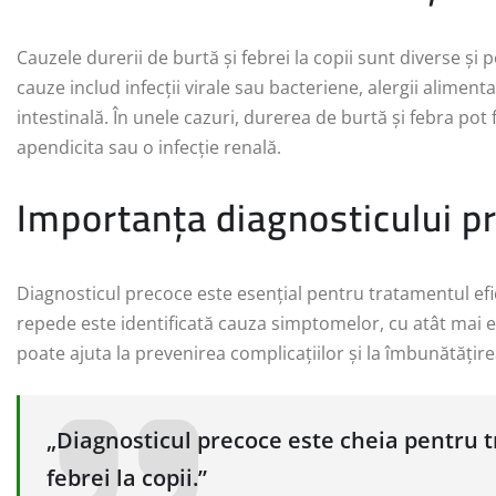
Cauzele durerii de burtă și febrei la copii sunt diverse și p
cauze includ infecții virale sau bacteriene, alergii alimenta
intestinală. În unele cazuri, durerea de burtă și febra pot
apendicita sau o infecție renală.
Importanța diagnosticului p
Diagnosticul precoce este esențial pentru tratamentul efici
repede este identificată cauza simptomelor, cu atât mai ef
poate ajuta la prevenirea complicațiilor și la îmbunătățirea c
„Diagnosticul precoce este cheia pentru tr
febrei la copii.”