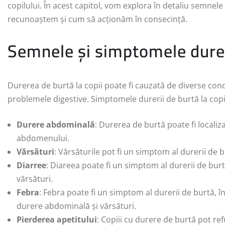
copilului. În acest capitol, vom explora în detaliu semnele 
recunoaștem și cum să acționăm în consecință.
Semnele și simptomele durer
Durerea de burtă la copii poate fi cauzată de diverse condiții
problemele digestive. Simptomele durerii de burtă la copi
Durere abdominală
: Durerea de burtă poate fi localiz
abdomenului.
Vărsături
: Vărsăturile pot fi un simptom al durerii de 
Diarree
: Diareea poate fi un simptom al durerii de burt
vărsături.
Febra
: Febra poate fi un simptom al durerii de burtă, î
durere abdominală și vărsături.
Pierderea apetitului
: Copiii cu durere de burtă pot r