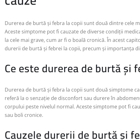
cauze
Durerea de burtă și febra la copii sunt două dintre cele m
Aceste simptome pot fi cauzate de diverse condiții medicale
la cele mai grave, cum ar fi o boală cronică. În acest capit
durerii de burtă și febrei la copii, precum și importanța d
Ce este durerea de burtă și f
Durerea de burtă și febra la copii sunt două simptome c
referă la o senzație de disconfort sau durere în abdomenul
corpului peste nivelul normal. Aceste simptome pot fi cauzat
sau boli cronice.
Cauzele durerii de burtă și fe