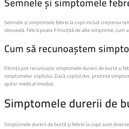
Semnele și simptomele febrei
Semnele și simptomele febrei la copii includ creșterea tem
oboseală. Febră poate fi însoțită de alte simptome, cum ar
Cum să recunoaștem simpt
Părinții pot recunoaște simptomele durerii de burtă și fe
simptomelor copilului. Dacă copilul dvs. prezintă simptome
ajutor medical imediat.
Simptomele durerii de bur
Simptomele durerii de burtă și febrei la copii sunt diverse 