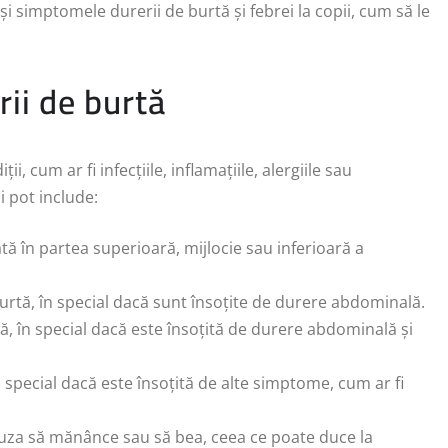
și simptomele durerii de burtă și febrei la copii, cum să le
ii de burtă
, cum ar fi infecțiile, inflamațiile, alergiile sau
i pot include:
ată în partea superioară, mijlocie sau inferioară a
burtă, în special dacă sunt însoțite de durere abdominală.
ă, în special dacă este însoțită de durere abdominală și
n special dacă este însoțită de alte simptome, cum ar fi
efuza să mănânce sau să bea, ceea ce poate duce la