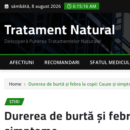
Skip
sâmbătă, 8 august 2026
6:15:17 AM
to
content
Tratament Natural
Descoperă Puterea Tratamentelor Naturale!
AFECTIUNI
RECOMANDARI
SFATUL MEDICUL
Home
Durerea de burtă și febra la copii: Cauze și simp
STIRI
Durerea de burtă și febr