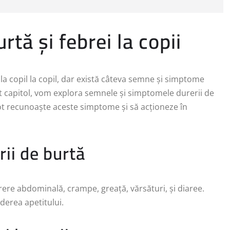
tă și febrei la copii
 la copil la copil, dar există câteva semne și simptome
t capitol, vom explora semnele și simptomele durerii de
 pot recunoaște aceste simptome și să acționeze în
ii de burtă
rere abdominală, crampe, greață, vărsături, și diaree.
derea apetitului.