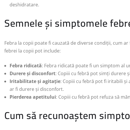
deshidratare.
Semnele și simptomele febrei
Febra la copii poate fi cauzată de diverse condiții, cum ar f
febrei la copii pot include:
Febra ridicată
: Febra ridicată poate fi un simptom al une
Durere și disconfort
: Copiii cu febră pot simți durere ș
Iritabilitate și agitație
: Copiii cu febră pot fi iritabili 
ar fi durere și disconfort.
Pierderea apetitului
: Copiii cu febră pot refuza să m
Cum să recunoaștem simpt