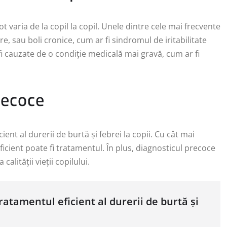
ot varia de la copil la copil. Unele dintre cele mai frecvente
re, sau boli cronice, cum ar fi sindromul de iritabilitate
 fi cauzate de o condiție medicală mai gravă, cum ar fi
recoce
ent al durerii de burtă și febrei la copii. Cu cât mai
icient poate fi tratamentul. În plus, diagnosticul precoce
alității vieții copilului.
atamentul eficient al durerii de burtă și