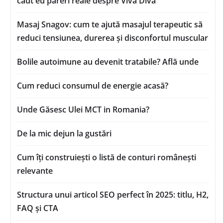
caut eu păreri reale despre Viva Diva
Masaj Snagov: cum te ajută masajul terapeutic să
reduci tensiunea, durerea și disconfortul muscular
Bolile autoimune au devenit tratabile? Află unde
Cum reduci consumul de energie acasă?
Unde Găsesc Ulei MCT in Romania?
De la mic dejun la gustări
Cum îți construiești o listă de conturi românești
relevante
Structura unui articol SEO perfect în 2025: titlu, H2,
FAQ și CTA