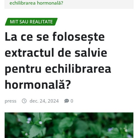
echilibrarea hormonală?
MIT SAU REALITATE
La ce se folosește
extractul de salvie
pentru echilibrarea
hormonală?
press
dec. 24, 2024
0