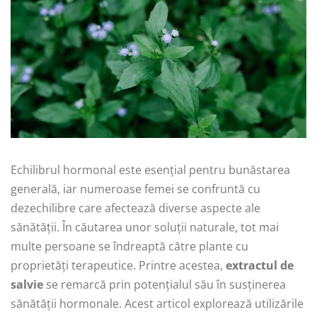
Echilibrul hormonal este esențial pentru bunăstarea
generală, iar numeroase femei se confruntă cu
dezechilibre care afectează diverse aspecte ale
sănătății. În căutarea unor soluții naturale, tot mai
multe persoane se îndreaptă către plante cu
proprietăți terapeutice. Printre acestea,
extractul de
salvie
se remarcă prin potențialul său în susținerea
sănătății hormonale. Acest articol explorează utilizările